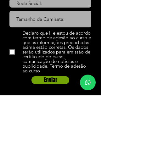
Declaro que li e estou de acordo
com termo de adesão ao curso e
que as informações preenchidas
acima estão corretas. Os dados
serão utilizados para emissão de
certificado do curso,
comunicação de notícias e
publicidade.
Termo de adesão
ao curso
Enviar